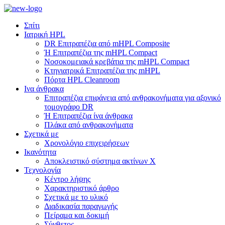
Σπίτι
Ιατρική HPL
DR Επιτραπέζια από mHPL Composite
Ή Επιτραπέζια της mHPL Compact
Νοσοκομειακά κρεβάτια της mHPL Compact
Κτηνιατρικά Επιτραπέζια της mHPL
Πόρτα HPL Cleanroom
Ινα άνθρακα
Επιτραπέζια επιφάνεια από ανθρακονήματα για αξονικό
τομογράφο DR
Ή Επιτραπέζια ίνα άνθρακα
Πλάκα από ανθρακονήματα
Σχετικά με
Χρονολόγιο επιχειρήσεων
Ικανότητα
Αποκλειστικό σύστημα ακτίνων Χ
Τεχνολογία
Κέντρο λήψης
Χαρακτηριστικό άρθρο
Σχετικά με το υλικό
Διαδικασία παραγωγής
Πείραμα και δοκιμή
Σύνθετος