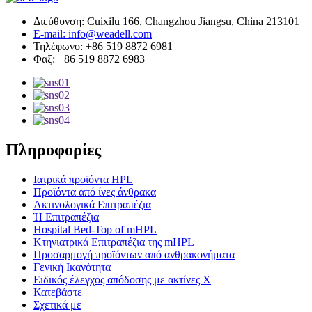
Διεύθυνση: Cuixilu 166, Changzhou Jiangsu, China 213101
E-mail: info@weadell.com
Τηλέφωνο: +86 519 8872 6981
Φαξ: +86 519 8872 6983
Πληροφορίες
Ιατρικά προϊόντα HPL
Προϊόντα από ίνες άνθρακα
Ακτινολογικά Επιτραπέζια
Ή Επιτραπέζια
Hospital Bed-Top of mHPL
Κτηνιατρικά Επιτραπέζια της mHPL
Προσαρμογή προϊόντων από ανθρακονήματα
Γενική Ικανότητα
Ειδικός έλεγχος απόδοσης με ακτίνες Χ
Κατεβάστε
Σχετικά με